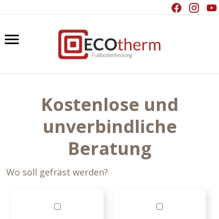
.
.
.
+48 532 303 107
info@ecotherm-system.pl
Kostenlose und
unverbindliche
Beratung
Wo soll gefräst werden?